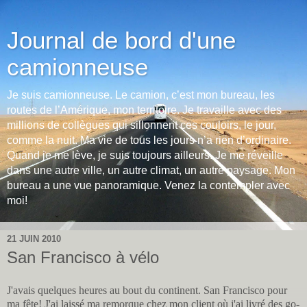
Journal de bord d'une
camionneuse
Je suis camionneuse. Le camion, c’est mon bureau, les
routes de l’Amérique, mon territoire. Je travaille avec des
millions de collègues qui sillonnent ces couloirs, le jour,
comme la nuit. Ma vie de tous les jours n’a rien d’ordinaire.
Quand je me lève, je suis toujours ailleurs. Je me réveille
dans une autre ville, un autre climat, un autre paysage. Mon
bureau a une vue panoramique. Venez la contempler avec
moi!
21 JUIN 2010
San Francisco à vélo
J'avais quelques heures au bout du continent. San Francisco pour
ma fête! J'ai laissé ma remorque chez mon client où j'ai livré des go-