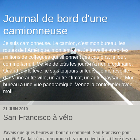
Journal de bord d'une
camionneuse
Je suis camionneuse. Le camion, c’est mon bureau, les
routes de l’Amérique, mon territoire. Je travaille avec des
millions de collègues qui sillonnent ces couloirs, le jour,
comme la nuit. Ma vie de tous les jours n’a rien d’ordinaire.
Quand je me lève, je suis toujours ailleurs. Je me réveille
dans une autre ville, un autre climat, un autre paysage. Mon
bureau a une vue panoramique. Venez la contempler avec
moi!
21 JUIN 2010
San Francisco à vélo
J'avais quelques heures au bout du continent. San Francisco pour
ma fête! J'ai laissé ma remorque chez mon client où j'ai livré des go-