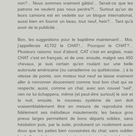
non?... Nous sommes vraiment gâtés!... Serait-ce que les
patrons ne veulent pas nous perdre?!... Surtout qu'un de
leurs camions est en vedette sur un blogue international,
aussi bien en fournir un beau, tout neuf, hein?... Tant qu'à
avoir de la publicité...
Bon, les suggestions pour le baptême maintenant!... Moi,
j'appellerais 41702 le CHAT!... Pourquoi le CHAT?...
Plusieurs raisons: tout d'abord, CAT c'est en anglais, mais
CHAT c'est en français; et de une; ensuite, malgré ses 450
chevaux, je suis certain qu'en roulant sur une belle
autoroute américaine (ou canadienne ou québécoise...) à la
vitesse de pointe, son moteur tout neuf se laisse vraiment
aller à ronronner doucement comme tout bon chat qui se
respecte; aussi, comme un chat, avec son nouvel "oeil",
rien ne lui échappera, même (et peut-être surtout) le soir et
la nuit; ensuite, le nouveau système de son doit
vraisemblablement être en mesure de reproduire très
fidèlement ses mélodieux miaulements; les beaux gros
pneus larges permettent de bons départs solides, sans
hésitation puis, par la suite, produisent un roulement aussi
doux que les pattes bien coussinées du chat; sans oublier