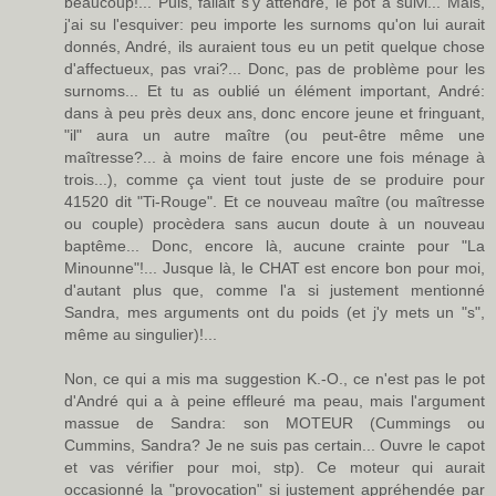
beaucoup!... Puis, fallait s'y attendre, le pot a suivi... Mais,
j'ai su l'esquiver: peu importe les surnoms qu'on lui aurait
donnés, André, ils auraient tous eu un petit quelque chose
d'affectueux, pas vrai?... Donc, pas de problème pour les
surnoms... Et tu as oublié un élément important, André:
dans à peu près deux ans, donc encore jeune et fringuant,
"il" aura un autre maître (ou peut-être même une
maîtresse?... à moins de faire encore une fois ménage à
trois...), comme ça vient tout juste de se produire pour
41520 dit "Ti-Rouge". Et ce nouveau maître (ou maîtresse
ou couple) procèdera sans aucun doute à un nouveau
baptême... Donc, encore là, aucune crainte pour "La
Minounne"!... Jusque là, le CHAT est encore bon pour moi,
d'autant plus que, comme l'a si justement mentionné
Sandra, mes arguments ont du poids (et j'y mets un "s",
même au singulier)!...
Non, ce qui a mis ma suggestion K.-O., ce n'est pas le pot
d'André qui a à peine effleuré ma peau, mais l'argument
massue de Sandra: son MOTEUR (Cummings ou
Cummins, Sandra? Je ne suis pas certain... Ouvre le capot
et vas vérifier pour moi, stp). Ce moteur qui aurait
occasionné la "provocation" si justement appréhendée par