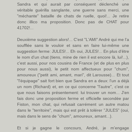
Sandra et qui aurait par conséquent déclenché une
véritable guérilla sanglante, une guerre sans merci, une
"méchante" bataille de chats de ruelle, quoi!... Je retire
donc illico ma proposition. Donc pas de CHAT pour
41702!...
Deuxième suggestion alors!... C'est "L'AMI" André qui me l'a
soufflée sans le vouloir et sans en faire lui-même une
suggestion ferme: JULES!... Eh oui, JULES!... En plus d'être
le nom d'un chat (tiens, mine de rien il est encore là, lui!...),
c'est aussi, pour nos cousins de France (et de plus en plus
pour nous aussi), le petit nom affectueux pour "chum",
amoureux ("petit ami, amant, mari", dit Larousse)... Et tout
"l'équipage" sait fort bien que Sandra en a deux: l'un a déjà
un nom (Richard) et, en ce qui concerne "l'autre", c'est ce
que nous faisons présentement: lui trouver un nom... J'en
fais donc une proposition ferme et officielle secondée par
Fiston, mon chat, qui refusait carrément un autre matou
dans le "territoire", mais qui est prêt à tolérer "JULES" (oui,
mais dans le sens de "chum", amoureux, amant...).
Et si je gagne le concours, André, je m'engage