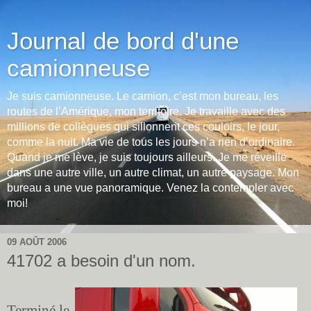
Journal de bord d'une
camionneuse
Je suis camionneuse. Le camion, c’est mon bureau, les
routes de l’Amérique, mon territoire. Je travaille avec des
millions de collègues qui sillonnent ces couloirs, le jour,
comme la nuit. Ma vie de tous les jours n’a rien d’ordinaire.
Quand je me lève, je suis toujours ailleurs. Je me réveille
dans une autre ville, un autre climat, un autre paysage. Mon
bureau a une vue panoramique. Venez la contempler avec
moi!
09 AOÛT 2006
41702 a besoin d'un nom.
Terminé le