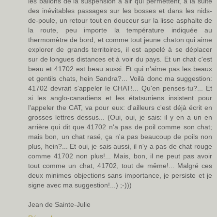
les ballons de la suspension à air qui permettent, à la suite
des inévitables passages sur les bosses et dans les nids-
de-poule, un retour tout en douceur sur la lisse asphalte de
la route, peu importe la température indiquée au
thermomètre de bord; et comme tout jeune chaton qui aime
explorer de grands territoires, il est appelé à se déplacer
sur de longues distances et à voir du pays. Et un chat c'est
beau et 41702 est beau aussi. Et qui n'aime pas les beaux
et gentils chats, hein Sandra?... Voilà donc ma suggestion:
41702 devrait s'appeler le CHAT!... Qu'en penses-tu?... Et
si les anglo-canadiens et les étatsuniens insistent pour
l'appeler the CAT, va pour eux: d'ailleurs c'est déjà écrit en
grosses lettres dessus... (Oui, oui, je sais: il y en a un en
arrière qui dit que 41702 n'a pas de poil comme son chat;
mais bon, un chat rasé, ça n'a pas beaucoup de poils non
plus, hein?... Et oui, je sais aussi, il n'y a pas de chat rouge
comme 41702 non plus!... Mais, bon, il ne peut pas avoir
tout comme un chat, 41702, tout de même!... Malgré ces
deux minimes objections sans importance, je persiste et je
signe avec ma suggestion!...) ;-)))
Jean de Sainte-Julie