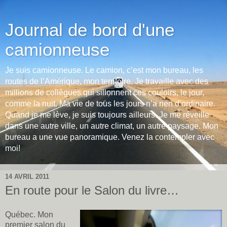
Journal de bord d'une
camionneuse
Je suis camionneuse. Le camion, c’est mon bureau, les
routes de l’Amérique, mon territoire. Je travaille avec des
millions de collègues qui sillonnent ces couloirs, le jour,
comme la nuit. Ma vie de tous les jours n’a rien d’ordinaire.
Quand je me lève, je suis toujours ailleurs. Je me réveille
dans une autre ville, un autre climat, un autre paysage. Mon
bureau a une vue panoramique. Venez la contempler avec
moi!
14 AVRIL 2011
En route pour le Salon du livre…
Québec. Mon
premier salon du