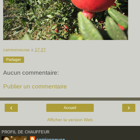
camionneuse
à
17:27
Partager
Aucun commentaire:
Publier un commentaire
‹
›
Accueil
Afficher la version Web
PROFIL DE CHAUFFEUR
camionneuse