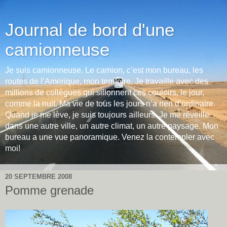
Journal de bord d'une
camionneuse
Je suis camionneuse. Le camion, c’est mon bureau, les
routes de l’Amérique, mon territoire. Je travaille avec des
millions de collègues qui sillonnent ces couloirs, le jour,
comme la nuit. Ma vie de tous les jours n’a rien d’ordinaire.
Quand je me lève, je suis toujours ailleurs. Je me réveille
dans une autre ville, un autre climat, un autre paysage. Mon
bureau a une vue panoramique. Venez la contempler avec
moi!
20 SEPTEMBRE 2008
Pomme grenade